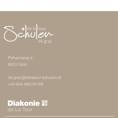
Pehamweg 4
8053 Graz
ok-graz@delatour-schulen.at
+43 664 88374169