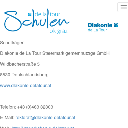
Direkt
T
zum
na
Inhalt
Schulträger:
Diakonie de La Tour Steiermark gemeinnützige GmbH
Wildbacherstraße 5
8530 Deutschlandsberg
www.diakonie-delatour.at
Telefon: +43 (0)463 32303
E-Mail:
rektorat@diakonie-delatour.at