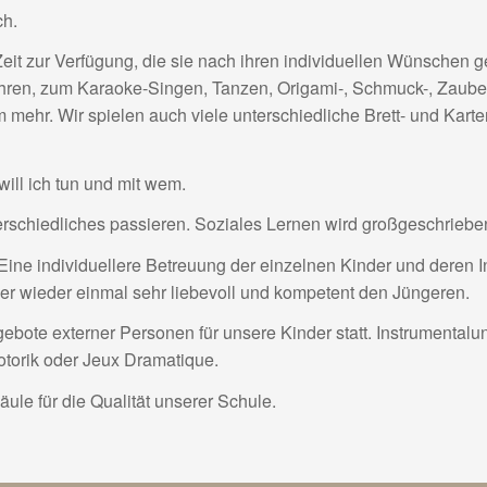
ch.
it zur Verfügung, die sie nach ihren individuellen Wünschen ge
hren, zum Karaoke-Singen, Tanzen, Origami-, Schmuck-, Zauber
 mehr. Wir spielen auch viele unterschiedliche Brett- und Kart
ill ich tun und mit wem.
schiedliches passieren. Soziales Lernen wird großgeschriebe
Eine individuellere Betreuung der einzelnen Kinder und deren I
mer wieder einmal sehr liebevoll und kompetent den Jüngeren.
ote externer Personen für unsere Kinder statt. Instrumentalunt
otorik oder Jeux Dramatique.
ule für die Qualität unserer Schule.