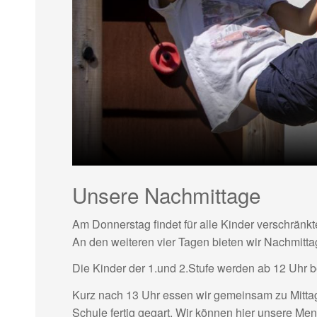
a
t
i
o
n
Unsere Nachmittage
Am Donnerstag findet für alle Kinder verschränkte
An den weiteren vier Tagen bieten wir Nachmitta
Die Kinder der 1.und 2.Stufe werden ab 12 Uhr be
Kurz nach 13 Uhr essen wir gemeinsam zu Mittag.
Schule fertig gegart. Wir können hier unsere Me